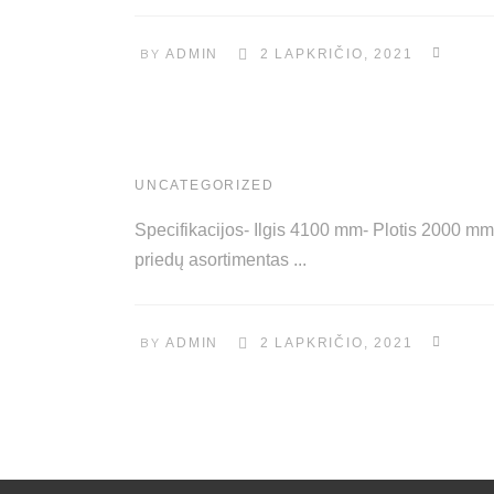
BY
ADMIN
2 LAPKRIČIO, 2021
UNCATEGORIZED
Specifikacijos- Ilgis 4100 mm- Plotis 2000 mm
priedų asortimentas
BY
ADMIN
2 LAPKRIČIO, 2021