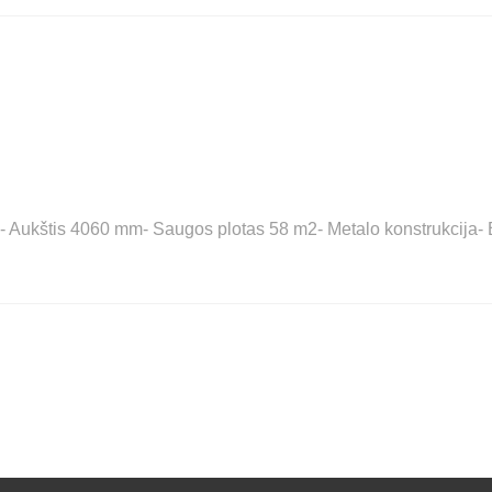
- Aukštis 4060 mm- Saugos plotas 58 m2- Metalo konstrukcija- B