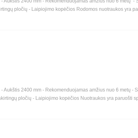
mm - Aukštis 2400 mm - Rekomenduojamas amžius nuo 6 metų - S
skirtingų pločių - Laipiojimo kopėčios Rodomos nuotraukos yra pa
mm - Aukštis 2400 mm - Rekomenduojamas amžius nuo 6 metų - Sa
 skirtingų pločių - Laipiojimo kopėčios Nuotraukos yra paruošti s