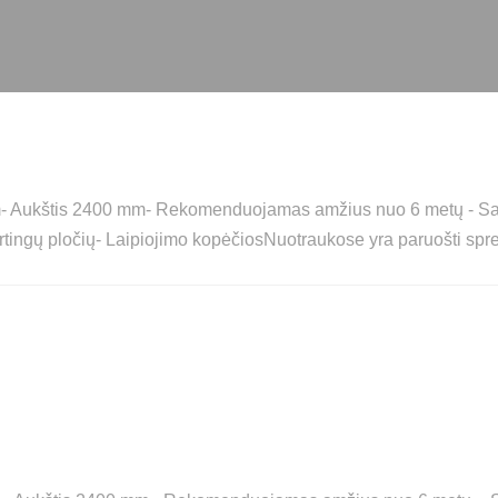
mm- Aukštis 2400 mm- Rekomenduojamas amžius nuo 6 metų - Sa
irtingų pločių- Laipiojimo kopėčiosNuotraukose yra paruošti spre