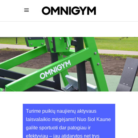
Turime puikių naujienų aktyvaus
laisvalaikio mėgėjams! Nuo šiol Kaune
galite sportuoti dar patogiau ir
efektyviau – jau atidarytos net trys