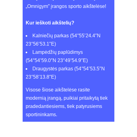
„Omnigym” įrangos sporto aikštelėse!
Kur ieškoti aikštelių?
Kalniečių parkas (54°55’24.4″N
23°56’53.1″E)
Lampėdžių paplūdimys
(54°54’59.0″N 23°49’54.9″E)
Draugystės parkas (54°54’53.5″N
23°58’13.8″E)
Visose šiose aikštelėse rasite
modernią įrangą, puikiai pritaikytą tiek
pradedantiesiems, tiek patyrusiems
sportininkams.