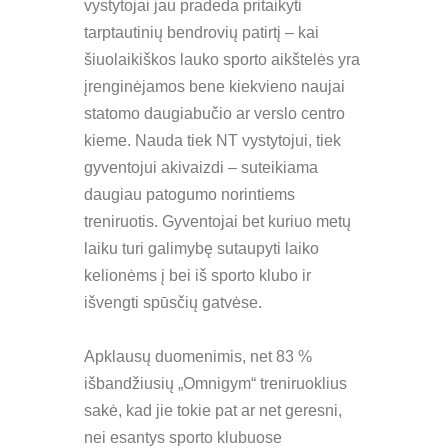
vystytojai jau pradeda pritaikyti
tarptautinių bendrovių patirtį – kai
šiuolaikiškos lauko sporto aikštelės yra
įrenginėjamos bene kiekvieno naujai
statomo daugiabučio ar verslo centro
kieme. Nauda tiek NT vystytojui, tiek
gyventojui akivaizdi – suteikiama
daugiau patogumo norintiems
treniruotis. Gyventojai bet kuriuo metų
laiku turi galimybę sutaupyti laiko
kelionėms į bei iš sporto klubo ir
išvengti spūsčių gatvėse.
Apklausų duomenimis, net 83 %
išbandžiusių „Omnigym“ treniruoklius
sakė, kad jie tokie pat ar net geresni,
nei esantys sporto klubuose