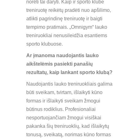
norėti tai daryti. Kaip ir sporto klube
treniruotę reikėtų pradėti nuo apšilimo,
atlikti pagrindinę treniruotę ir baigti
tempimo pratimais. „Omnigym“ lauko
treniruokliai nenusileidžia esantiems
sporto klubuose.
Ar įmanoma naudojantis lauko
aikštelėmis pasiekti panašių
rezultatų, kaip lankant sporto klubą?
Naudojantis lauko treniruokliais galima
būti sveikam, tvirtam, išlaikyti kūno
formas ir išlaikyti sveikam žmogui
būtinus rodiklius. Profesionaliai
nesportuojančiam žmogui visiškai
pakanka šių treniruoklių, kad išlaikytų
tonusą, sveikatą, norimas kūno formas