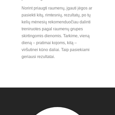
Norint priaugti raumenų, įgauti jėgos ar
pasiekti kitų, rimtesnių, rezultatų, po tų
kelių mėnesių rekomenduočiau dalinti
treniruotes pagal raumenų grupes
skirtingomis dienomis. Tarkime, vieną
dieną – pratimai kojoms, kitą –
viršutinei kūno daliai. Taip pasiekiami
geriausi rezultatai.