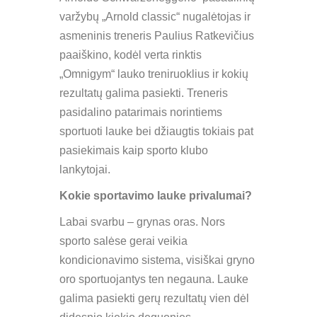
varžybų „Arnold classic“ nugalėtojas ir
asmeninis treneris Paulius Ratkevičius
paaiškino, kodėl verta rinktis
„Omnigym“ lauko treniruoklius ir kokių
rezultatų galima pasiekti. Treneris
pasidalino patarimais norintiems
sportuoti lauke bei džiaugtis tokiais pat
pasiekimais kaip sporto klubo
lankytojai.
Kokie sportavimo lauke privalumai?
Labai svarbu – grynas oras. Nors
sporto salėse gerai veikia
kondicionavimo sistema, visiškai gryno
oro sportuojantys ten negauna. Lauke
galima pasiekti gerų rezultatų vien dėl