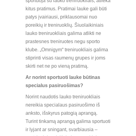
sportuoja su lauko treniruokliais, atlieka
kitus pratimus. Pratimai lauke gali būti
patys įvairiausi, priklausomai nuo
poreikių ir treniruoklių. Šiuolaikiniais
lauko treniruokliais galima atlikti ne
prastesnes treniruotes negu sporto
klube. „Omnigym“ treniruokliais galima
stiprinti visas raumenų grupes ir joms
skirti net ne po vieną pratimą.
Ar norint sportuoti lauke būtinas
specialus pasiruošimas?
Norint naudotis lauko treniruokliais
nereikia specialaus pasiruošimo iš
anksto, išskyrus patogią aprangą.
Turint tinkamą aprangą galima sportuoti
ir lyjant ar sningant, svarbiausia –