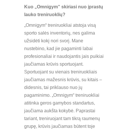
Kuo „Omnigym“ skiriasi nuo įprastų
lauko treniruoklių?
„Omnigym“ treniruokliai atstoja visą
sporto salės inventorių, nes galima
užsidėti kokį nori svorį. Mane
nustebino, kad jie pagaminti labai
profesionaliai ir naudojantis jais puikiai
jaučiamas krūvis sportuojant.
Sportuojant su vienais treniruokliais
jaučiamas mažesnis krūvis, su kitais –
didesnis, tai priklauso nuo jų
pagaminimo. „Omnigym“ treniruokliai
atitinka geros gamybos standartus,
jaučiama aukšta kokybė. Paprastai
tariant, treniruojant tam tikrą raumenų
grupę, krūvis jaučiamas būtent toje