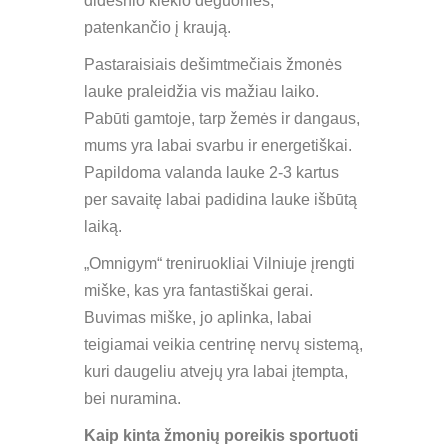
didesnio kiekio deguonies,
patenkančio į kraują.
Pastaraisiais dešimtmečiais žmonės
lauke praleidžia vis mažiau laiko.
Pabūti gamtoje, tarp žemės ir dangaus,
mums yra labai svarbu ir energetiškai.
Papildoma valanda lauke 2-3 kartus
per savaitę labai padidina lauke išbūtą
laiką.
„Omnigym“ treniruokliai Vilniuje įrengti
miške, kas yra fantastiškai gerai.
Buvimas miške, jo aplinka, labai
teigiamai veikia centrinę nervų sistemą,
kuri daugeliu atvejų yra labai įtempta,
bei nuramina.
Kaip kinta žmonių poreikis sportuoti