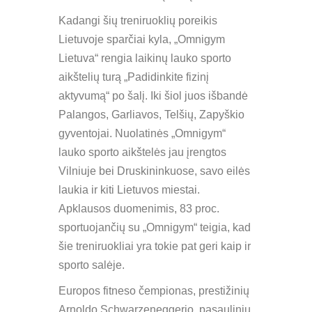
Kadangi šių treniruoklių poreikis
Lietuvoje sparčiai kyla, „Omnigym
Lietuva“ rengia laikinų lauko sporto
aikštelių turą „Padidinkite fizinį
aktyvumą“ po šalį. Iki šiol juos išbandė
Palangos, Garliavos, Telšių, Zapyškio
gyventojai. Nuolatinės „Omnigym“
lauko sporto aikštelės jau įrengtos
Vilniuje bei Druskininkuose, savo eilės
laukia ir kiti Lietuvos miestai.
Apklausos duomenimis, 83 proc.
sportuojančių su „Omnigym“ teigia, kad
šie treniruokliai yra tokie pat geri kaip ir
sporto salėje.
Europos fitneso čempionas, prestižinių
Arnoldo Schwarzeneggerio pasaulinių