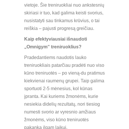
vietoje. Šie treniruokliai nuo ankstesnių
skiriasi ir tuo, kad galima keisti svorius,
nusistatyti sau tinkamus krūvius, o tai
reiškia – pajusti progresą greičiau.
Kaip efektyviausiai išnaudoti
„Omnigym“ treniruoklius?
Pradedantiems naudotis lauko
treniruokliais patarčiau pradėti nuo viso
kūno treniruotės – po vieną-du pratimus
kiekvienai raumenų grupei. Taip galima
sportuoti 2-5 mėnesius, kol kūnas
įpranta. Kai kuriems žmonėms, kurie
nesiekia didelių rezultatų, nori tiesiog
numesti svorio ar vyresnio amžiaus
žmonėms, viso kūno treniruotės
pakanka ilgam laikui.