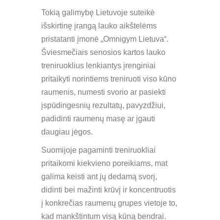
Tokią galimybę Lietuvoje suteikė
išskirtinę įrangą lauko aikštelėms
pristatanti įmonė „Omnigym Lietuva“.
Šviesmečiais senosios kartos lauko
treniruoklius lenkiantys įrenginiai
pritaikyti norintiems treniruoti viso kūno
raumenis, numesti svorio ar pasiekti
įspūdingesnių rezultatų, pavyzdžiui,
padidinti raumenų masę ar įgauti
daugiau jėgos.
Suomijoje pagaminti treniruokliai
pritaikomi kiekvieno poreikiams, mat
galima keisti ant jų dedamą svorį,
didinti bei mažinti krūvį ir koncentruotis
į konkrečias raumenų grupes vietoje to,
kad mankštintum visą kūną bendrai.