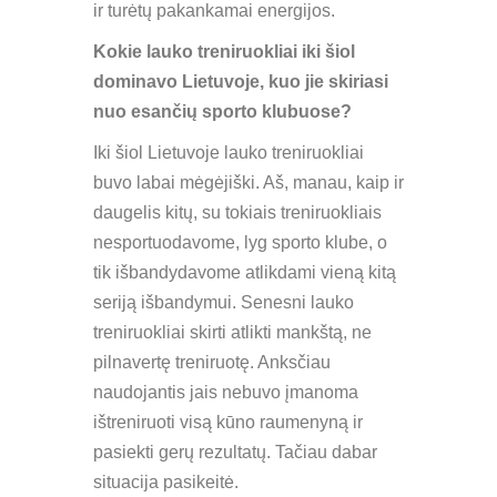
ir turėtų pakankamai energijos.
Kokie lauko treniruokliai iki šiol
dominavo Lietuvoje, kuo jie skiriasi
nuo esančių sporto klubuose?
Iki šiol Lietuvoje lauko treniruokliai
buvo labai mėgėjiški. Aš, manau, kaip ir
daugelis kitų, su tokiais treniruokliais
nesportuodavome, lyg sporto klube, o
tik išbandydavome atlikdami vieną kitą
seriją išbandymui. Senesni lauko
treniruokliai skirti atlikti mankštą, ne
pilnavertę treniruotę. Anksčiau
naudojantis jais nebuvo įmanoma
ištreniruoti visą kūno raumenyną ir
pasiekti gerų rezultatų. Tačiau dabar
situacija pasikeitė.